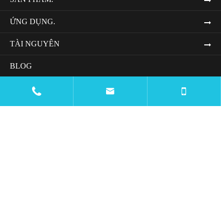
ỨNG DỤNG.
TÀI NGUYÊN
BLOG
TÊN CÔNG TY (NOTE: THIS IS ALREADY IN


VIETNAMESE, SO THERE IS NO NEED TO TRANSLATE
IT.)
LIÊN HỆ CHÚNG TÔI.

mtc@wiremachinecn.com

:
+8613675848705
:
+8618069820917