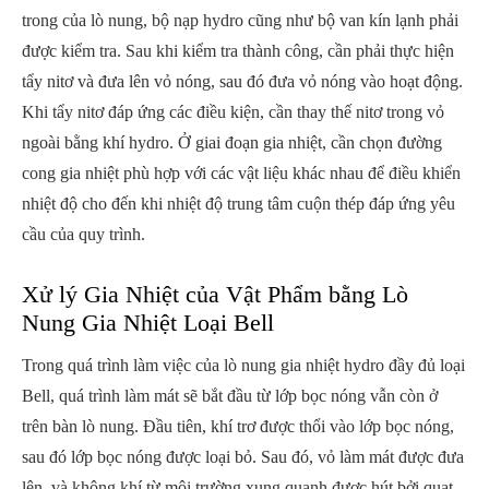
trong của lò nung, bộ nạp hydro cũng như bộ van kín lạnh phải
được kiểm tra. Sau khi kiểm tra thành công, cần phải thực hiện
tẩy nitơ và đưa lên vỏ nóng, sau đó đưa vỏ nóng vào hoạt động.
Khi tẩy nitơ đáp ứng các điều kiện, cần thay thế nitơ trong vỏ
ngoài bằng khí hydro. Ở giai đoạn gia nhiệt, cần chọn đường
cong gia nhiệt phù hợp với các vật liệu khác nhau để điều khiển
nhiệt độ cho đến khi nhiệt độ trung tâm cuộn thép đáp ứng yêu
cầu của quy trình.
Xử lý Gia Nhiệt của Vật Phẩm bằng Lò
Nung Gia Nhiệt Loại Bell
Trong quá trình làm việc của lò nung gia nhiệt hydro đầy đủ loại
Bell, quá trình làm mát sẽ bắt đầu từ lớp bọc nóng vẫn còn ở
trên bàn lò nung. Đầu tiên, khí trơ được thổi vào lớp bọc nóng,
sau đó lớp bọc nóng được loại bỏ. Sau đó, vỏ làm mát được đưa
lên, và không khí từ môi trường xung quanh được hút bởi quạt