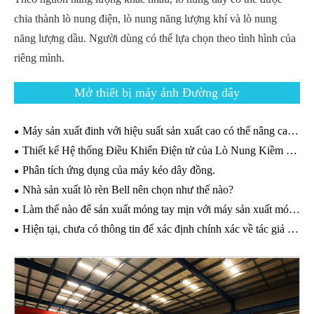
chia thành lò nung điện, lò nung năng lượng khí và lò nung
năng lượng dầu. Người dùng có thể lựa chọn theo tình hình của
riêng mình.
Mở thiết bị máy ảnh Đường dây
Máy sản xuất đinh với hiệu suất sản xuất cao có thể nâng cao độ cạnh tranh trên thị trường.
Thiết kế Hệ thống Điều Khiển Điện tử của Lò Nung Kiềm hút.
Phân tích ứng dụng của máy kéo dây đồng.
Nhà sản xuất lò rèn Bell nên chọn như thế nào?
Làm thế nào để sản xuất móng tay mịn với máy sản xuất móng tay?
Hiện tại, chưa có thông tin để xác định chính xác về tác giả / người nói. Vui lòng cung cấp thêm thông tin để tôi có thể hỗ trợ bạn. Trân trọng.