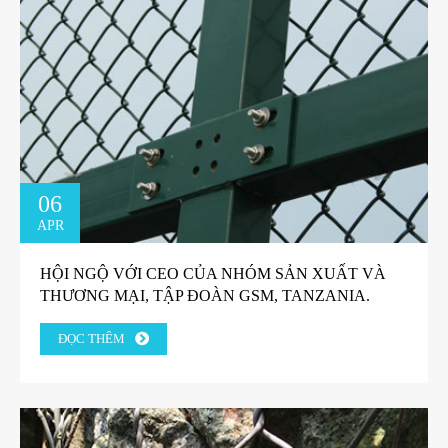
06
APR
HỘI NGỘ VỚI CEO CỦA NHÓM SẢN XUẤT VÀ
THƯƠNG MẠI, TẬP ĐOÀN GSM, TANZANIA.
ĐỌC THÊM