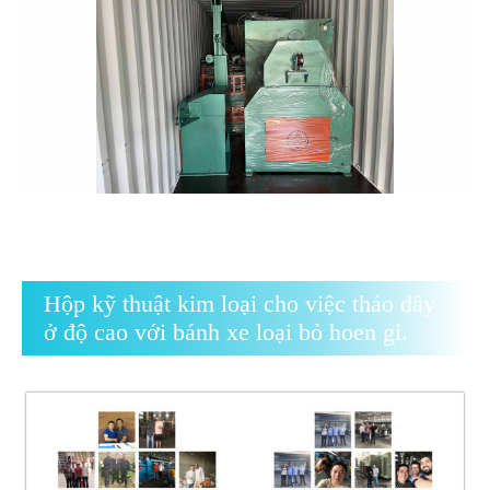
Hộp kỹ thuật kim loại cho việc tháo dây
ở độ cao với bánh xe loại bỏ hoen gỉ.