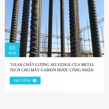
03
MAR
"GEAR CHẤT LƯỢNG SELVEDGE CỦA METAL
TECH CHO MÁY GABION ĐƯỢC CÔNG NHẬN
TIN CẬY CỦA KHÁCH HÀNG NHÀ MÁY HY
ĐỌC THÊM
LẠP."